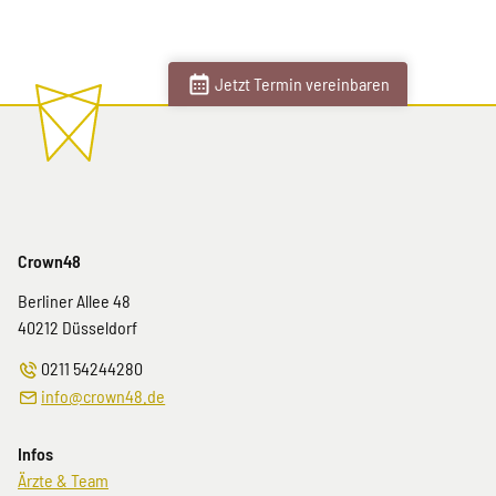
Jetzt Termin vereinbaren
Crown48
Berliner Allee 48
40212
Düsseldorf
0211 54244280
info@crown48.de
Infos
Navigation
Ärzte & Team