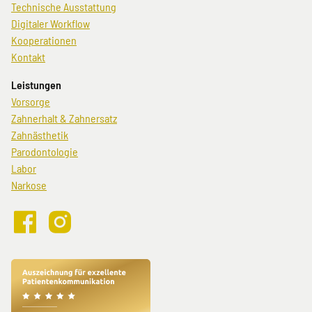
überspringen
Technische Ausstattung
Digitaler Workflow
Kooperationen
Kontakt
Leistungen
Navigation
Vorsorge
überspringen
Zahnerhalt & Zahnersatz
Zahnästhetik
Parodontologie
Labor
Narkose
Crown48
Crown48
bei
auf
Facebook
Instagram