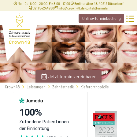
Mo – Do: 8:00 – 20:00, Fr: 8:00 – 17:00
Berliner Allee 48, 40212 Düsseldorf
0211 54244280
info@crown48.de
Kontaktformular
Online-Terminbuchung
Jetzt Termin vereinbaren
Sie
Crown48
Leistungen
Zahnästhetik
Kieferorthopädie
befinden
sich
hier: