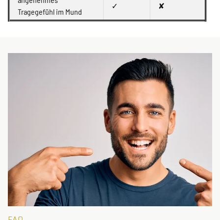
✓
✘
Tragegefühl im Mund
FAQ