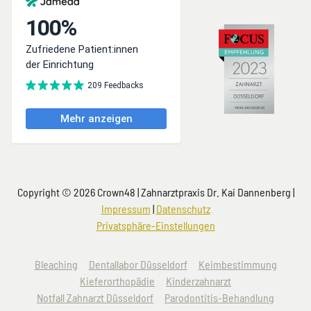
Copyright © 2026 Crown48 | Zahnarztpraxis Dr. Kai Dannenberg |
Impressum
|
Datenschutz
Privatsphäre-Einstellungen
Navigation
Bleaching
Dentallabor Düsseldorf
Keimbestimmung
überspringen
Kieferorthopädie
Kinderzahnarzt
Notfall Zahnarzt Düsseldorf
Parodontitis-Behandlung