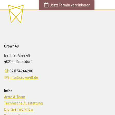
Jetzt Termin vereinbaren
Crown48
Berliner Allee 48
40212
Düsseldorf
0211 54244280
info@crown48.de
Infos
Navigation
Ärzte & Team
überspringen
Technische Ausstattung
Digitaler Workflow