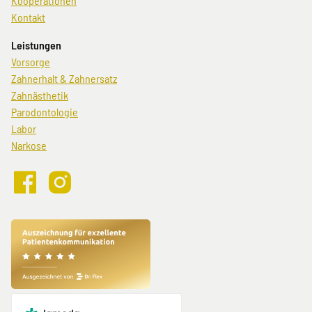
Kooperationen
Kontakt
Leistungen
Navigation
Vorsorge
überspringen
Zahnerhalt & Zahnersatz
Zahnästhetik
Parodontologie
Labor
Narkose
Crown48
Crown48
bei
auf
Facebook
Instagram