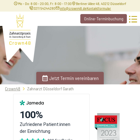
Mo – Do: 8:00 – 20:00, Fr: 8:00 – 17:00
Berliner Allee 48, 40212 Düsseldorf
0211 54244280
info@crown48.de
Kontaktformular
Online-Terminbuchung
Jetzt Termin vereinbaren
Sie
Crown48
Zahnarzt Düsseldorf Garath
befinden
sich
hier: