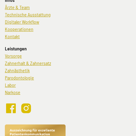
Navigation
Ärzte & Team
überspringen
Technische Ausstattung
Digitaler Workflow
Kooperationen
Kontakt
Leistungen
Navigation
Vorsorge
überspringen
Zahnerhalt & Zahnersatz
Zahnästhetik
Parodontologie
Labor
Narkose
Crown48
Crown48
bei
auf
Facebook
Instagram