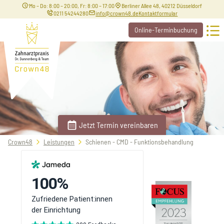
Mo – Do: 8:00 – 20:00, Fr: 8:00 – 17:00
Berliner Allee 48, 40212 Düsseldorf
0211 54244280
info@crown48.de
Kontaktformular
Online-Terminbuchung
Jetzt Termin vereinbaren
Sie
Crown48
Leistungen
Schienen - CMD - Funktionsbehandlung
befinden
sich
hier: