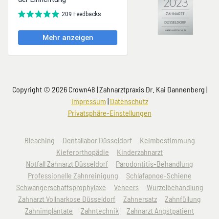
Copyright © 2026 Crown48 | Zahnarztpraxis Dr. Kai Dannenberg |
Impressum
|
Datenschutz
Privatsphäre-Einstellungen
Navigation
Bleaching
Dentallabor Düsseldorf
Keimbestimmung
überspringen
Kieferorthopädie
Kinderzahnarzt
Notfall Zahnarzt Düsseldorf
Parodontitis-Behandlung
Professionelle Zahnreinigung
Schlafapnoe-Schiene
Schwangerschaftsprophylaxe
Veneers
Wurzelbehandlung
Zahnarzt Vollnarkose Düsseldorf
Zahnersatz
Zahnfüllung
Zahnimplantate
Zahntechnik
Zahnarzt Angstpatient