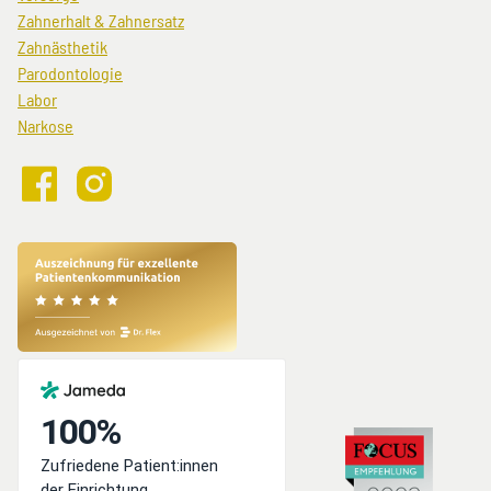
überspringen
Zahnerhalt & Zahnersatz
Zahnästhetik
Parodontologie
Labor
Narkose
Crown48
Crown48
bei
auf
Facebook
Instagram