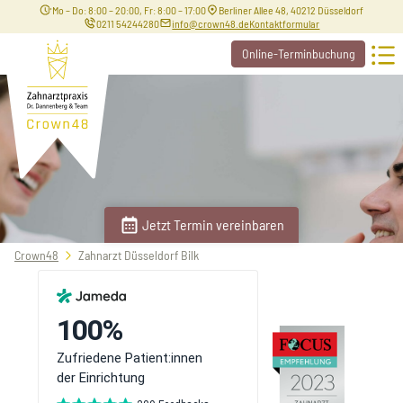
Mo – Do: 8:00 – 20:00, Fr: 8:00 – 17:00
Berliner Allee 48, 40212 Düsseldorf
0211 54244280
info@crown48.de
Kontaktformular
Online-Terminbuchung
Jetzt Termin vereinbaren
Sie
Crown48
Zahnarzt Düsseldorf Bilk
befinden
sich
hier: