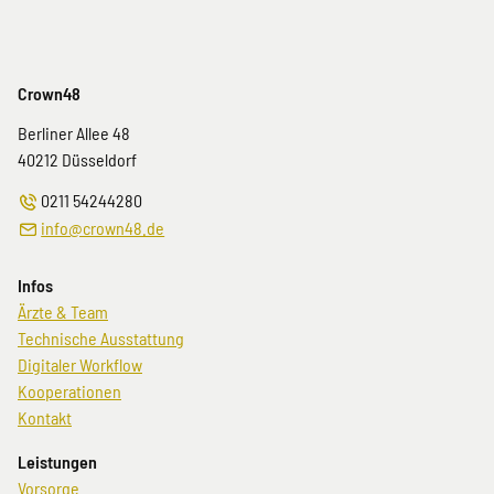
Crown48
Berliner Allee 48
40212
Düsseldorf
0211 54244280
info@crown48.de
Infos
Navigation
Ärzte & Team
überspringen
Technische Ausstattung
Digitaler Workflow
Kooperationen
Kontakt
Leistungen
Navigation
Vorsorge